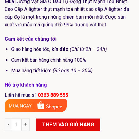
Mua Dương Vật Giả Ở Đâu Tự Động Thụt Mạnh Toả Nhiệt
1.250.000₫.
Cao Cấp Ailighter thụt mạnh toả nhiệt cao cấp Ailighter đa
cấp độ là một trong những phiên bản mới nhất được sản
xuất với mẫu mã giống đến 99% dương vật thật
Cam kết của chúng tôi
Giao hàng hỏa tốc,
kín đáo
(Chỉ từ 2h – 24h)
Cam kết bán hàng chính hãng 100%
Mua hàng tiết kiệm
(Rẻ hơn 10 – 30%)
Hỗ trợ khách hàng
Liên hệ mua sỉ:
0363 889 555
Dương Vật Giả AILIGHTER Rung Thụt Siêu Mạnh Tỏa Nhiệt số l
THÊM VÀO GIỎ HÀNG