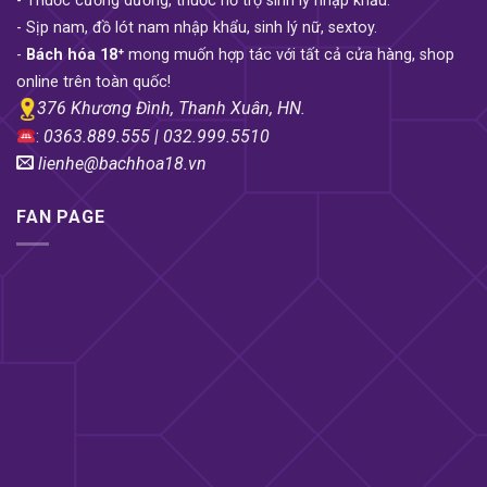
- Thuốc cường dương, thuốc hỗ trợ sinh lý nhập khẩu.
dương vật có nhiều gân nổi bao quanh tạo ma sát
- Sịp nam, đồ lót nam nhập khẩu, sinh lý nữ, sextoy.
kích thích trực tiếp lên thành âm đạo. Tay cầm được
-
Bách hóa 18⁺
mong muốn hợp tác với tất cả cửa hàng, shop
làm bằng nhựa ABS tích hợp 2 nút điều khiển giúp
online trên toàn quốc!
nàng dễ dàng điều chỉnh trong quá trình sử dụng.
376 Khương Đình, Thanh Xuân, HN.
:
0363.889.555 | 032.999.5510
Công dụng và cấu tạo Dương vật
lienhe@bachhoa18.vn
giả tự động toả nhiệt cao cấp
FAN PAGE
Ailighter
Tính năng :
Kích thích âm đạo điểm G, thủ dâm giải
tỏa sinh lý, kích thích màn dạo đầu.
Chức năng vượt trội :
Rung thụt tự động nhiều chế
độ khác nhau, phát nhiệt nóng ấm.
Chất liệu :
Silicom cao cấp siêu mềm, chống thấm
nước.
Dương vật giả tự động toả nhiệt
thụt mạnh toả