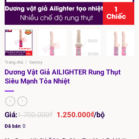
Trang chủ
/
Sextoy
Dương Vật Giả AILIGHTER Rung Thụt
Siêu Mạnh Tỏa Nhiệt
Giá
Giá
Giá:
1.700.000
₫
1.250.000
₫
/bộ
gốc
hiện
Đã bán
: 0
là:
tại
1.700.000₫.
là: