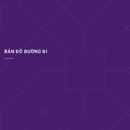
nhiệt cao cấp Ailighter đa năng phát nhiệt 45 độ
có thiết kế mới lạ, chất liệu silicon cao cấp khác
hẳn với các sản phẩm được làm từ nhựa dẽo
trước đây.
Chức năng của sản phẩm bao gồm phát nhiệt
lên đến 45 độ, 10 tần số rung và 3 chế độ ngoáy
khác nhau giúp bạn thủ dâm, dạo đầu tăng hưng
BẢN ĐỒ ĐƯỜNG ĐI
phấn, mới lạ chuyện chăn gối.
Dương vật giả tự động thụt mạnh toả nhiệt cao
cấp Ailighter có hình dáng thiết kế bên ngoài
giống y hệt dương vật thật với những đường gân
vặn vện cực thu hút, lớp da được làm nhăn y
thật… mang đến cho chị em phụ nữ sự hưng
phấn cao độ ngay từ cái nhìn đầu tiên.
Sản phẩm này được làm từ chất liệu silicon cao
cấp đã được xử lý nghiêm ngặt giúp đảm bảo
an toàn cho làn da nhạy cảm khu vực vùng kín