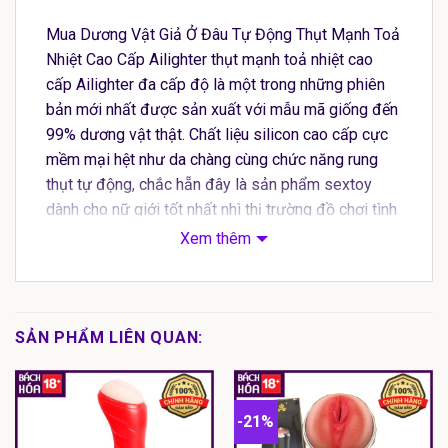
Mua Dương Vật Giả Ở Đâu Tự Động Thụt Mạnh Toả
Nhiệt Cao Cấp Ailighter thụt mạnh toả nhiệt cao
cấp Ailighter đa cấp độ là một trong những phiên
bản mới nhất được sản xuất với mẫu mã giống đến
99% dương vật thật. Chất liệu silicon cao cấp cực
mềm mại hệt như da chàng cùng chức năng rung
thụt tự động, chắc hẵn đây là sản phẩm sextoy
dành cho nữ giới tốt nhất nhì thị trường đồ chơi tình
dục hiện nay.
Xem thêm
Nhu cầu tình dục là một trong những nhu cầu
thuộc về bản năng của con người, bao gồm cả
nam lẫn nữ. Khi nhu cầu này được thỏa mãn sẽ
SẢN PHẨM LIÊN QUAN:
góp phần nâng cao sức khỏe, cả về thể chất
cũng như tinh thần, giúp con người đạt được sự
cân bằng tốt nhất.
-21%
Mua Dương Vật Giả Ở Đâu Tự Động Thụt