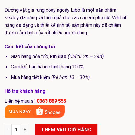
650.000₫.
là:
Dương vật giả rung xoay ngoáy Libo là một sản phẩm
550.000₫.
sextoy đa năng và hiệu quả cho các chị em phụ nữ. Với tính
năng đa dạng và thiết kế tinh tế, sản phẩm này đã chiếm
được cảm tình của rất nhiều người dùng.
Cam kết của chúng tôi
Giao hàng hỏa tốc,
kín đáo
(Chỉ từ 2h – 24h)
Cam kết bán hàng chính hãng 100%
Mua hàng tiết kiệm
(Rẻ hơn 10 – 30%)
Hỗ trợ khách hàng
Liên hệ mua sỉ:
0363 889 555
Dương vật giả Libo rung thụt ngoáy cực mạnh với pin sạc cao c
THÊM VÀO GIỎ HÀNG