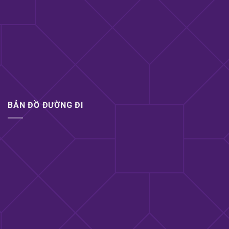
chuyện chăn gối.
Hướng dẫn sử dụng Dương vật giả rung
xoay ngoáy Libo
Để sử dụng sản phẩm một cách hiệu quả, bạn có
thể làm theo các bước sau:
Sạc sản phẩm trong khoảng 2 giờ bằng cổng
USB trước khi sử dụng.
BẢN ĐỒ ĐƯỜNG ĐI
Sau khi sạc đầy, bạn có thể sử dụng sản phẩm
bằng cách nhấn và giữ nút nguồn trong khoảng 3
giây để bật máy.
Bạn có thể thay đổi chế độ rung, xoay và ngoáy
bằng cách nhấn nút nguồn liên tục.
Khi sử dụng, bạn có thể thêm thêm một lượng
dầu bôi trơn để tăng cường sự mềm mại và êm
ái cho sản phẩm.