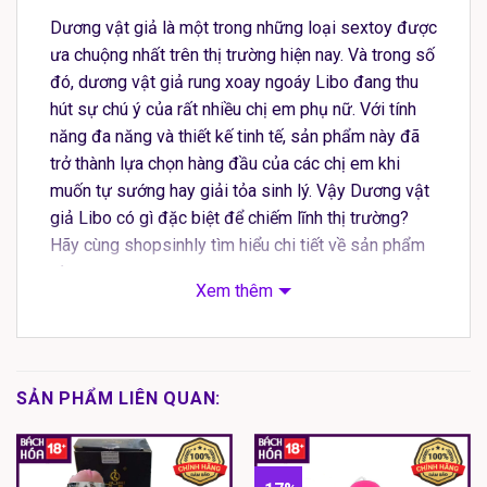
Dương vật giả là một trong những loại sextoy được
ưa chuộng nhất trên thị trường hiện nay. Và trong số
đó, dương vật giả rung xoay ngoáy Libo đang thu
hút sự chú ý của rất nhiều chị em phụ nữ. Với tính
năng đa năng và thiết kế tinh tế, sản phẩm này đã
trở thành lựa chọn hàng đầu của các chị em khi
muốn tự sướng hay giải tỏa sinh lý. Vậy Dương vật
giả Libo có gì đặc biệt để chiếm lĩnh thị trường?
Hãy cùng shopsinhly tìm hiểu chi tiết về sản phẩm
này.
Xem thêm
Tính năng Dương vật giả rung xoay
ngoáy Libo
SẢN PHẨM LIÊN QUAN:
Dương vật giả rung xoay ngoáy Libo là một sản
phẩm sextoy đa năng, có khả năng kích thích âm