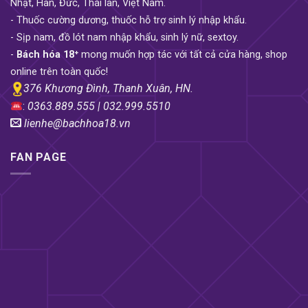
Nhật, Hàn, Đức, Thái lan, Việt Nam.
- Thuốc cường dương, thuốc hỗ trợ sinh lý nhập khẩu.
- Sịp nam, đồ lót nam nhập khẩu, sinh lý nữ, sextoy.
-
Bách hóa 18⁺
mong muốn hợp tác với tất cả cửa hàng, shop
online trên toàn quốc!
376 Khương Đình, Thanh Xuân, HN.
:
0363.889.555 | 032.999.5510
lienhe@bachhoa18.vn
FAN PAGE
Ai sẽ dùng Dương vật giả rung xoay ngoáy
Libo?
Dương vật giả rung xoay ngoáy Libo là sản phẩm
dành cho các chị em phụ nữ muốn tự sướng hay
giải tỏa sinh lý một cách an toàn và hiệu quả. Đặc
biệt, sản phẩm này còn có thể sử dụng để kích
thích điểm G của phụ nữ, giúp tăng cường khoái
cảm và đem lại những trải nghiệm mới lạ trong