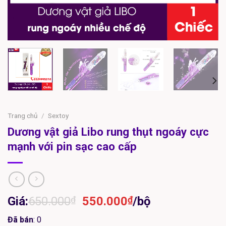
Trang chủ
/
Sextoy
Dương vật giả Libo rung thụt ngoáy cực
mạnh với pin sạc cao cấp
Giá
Giá
Giá:
650.000
₫
550.000
₫
/bộ
gốc
hiện
Đã bán
: 0
là:
tại