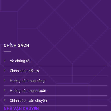
CHÍNH SÁCH
Về chúng tôi
Chính sách đổi trả
Hướng dẫn mua hàng
Ưu và Nhược điểm Dương vật giả rung
Hướng dẫn thanh toán
xoay ngoáy Libo
Chính sách vận chuyển
Ưu điểm:
NHÀ VẬN CHUYỂN