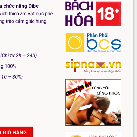
a chức năng Dibe
kích thích âm vật cực phê
âng trào cảm giác hưng
(Chỉ từ 2h – 24h)
ãng 100%
 10 – 30%)
Rung Ngoáy Tỏa Nhiệt Đa Năng số lượng
 GIỎ HÀNG