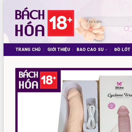
Skip
to
content
Tìm
kiếm:
TRANG CHỦ
GIỚI THIỆU
BAO CAO SU
ĐỒ LÓT