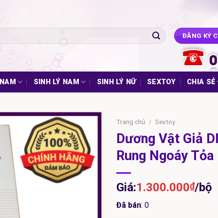
ĐĂNG KÝ 
 NAM
SINH LÝ NAM
SINH LÝ NỮ
SEXTOY
CHIA SẺ
Trang chủ
/
Sextoy
Dương Vật Giả 
Rung Ngoáy Tỏa 
Giá:
1.300.000
₫
/bộ
Đã bán
: 0