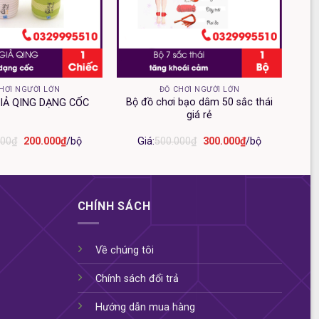
+
HƠI NGƯỜI LỚN
ĐỒ CHƠI NGƯỜI LỚN
Bộ đồ chơi bạo dâm 50 sắc thái
IẢ QING DẠNG CỐC
giá rẻ
Giá
Giá
Giá
Giá
000
₫
200.000
₫
/bộ
Giá:
500.000
₫
300.000
₫
/bộ
gốc
hiện
gốc
hiện
là:
tại
là:
tại
400.000₫.
là:
500.000₫.
là:
200.000₫.
300.000₫.
CHÍNH SÁCH
Về chúng tôi
Chính sách đổi trả
Hướng dẫn mua hàng