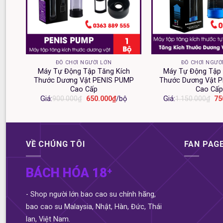
+
+
ĐỒ CHƠI NGƯỜI LỚN
ĐỒ CHƠI NGƯỜ
TY
Máy Tự Động Tập Tăng Kích
Máy Tự Động Tập 
Phê
Thước Dương Vật PENIS PUMP
Thước Dương Vật 
Cao Cấp
Cao Cấp
Giá
Giá
Gi
Giá:
900.000
₫
650.000
₫
/bộ
Giá:
1.150.000
₫
75
gốc
hiện
gố
1
. Giới thiệu về
Dương vật rung 
là:
tại
là:
900.000₫.
là:
1.
650.000₫.
– Tính năng sản phẩm: Dùng để kích thích âm vật, điểm
VỀ CHÚNG TÔI
FAN PAG
– Chất liệu sản phẩm: Silicon y tế mềm mịn + ABS cao
BÁCH HÓA 18⁺
– Chiều dài: 23,8cm.
- Shop người lớn bao cao su chính hãng,
– Đường kính: 3,5cm.
bao cao su Malaysia, Nhật, Hàn, Đức, Thái
lan, Việt Nam.