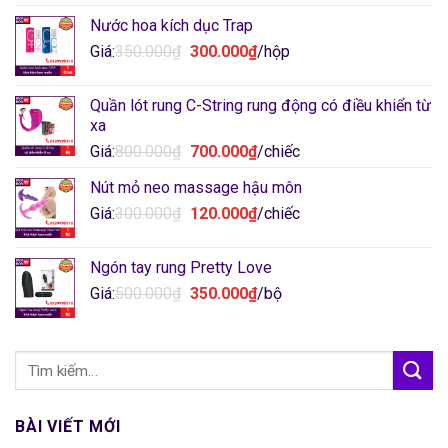
gốc
hiện
Nước hoa kích dục Trap
là:
tại
Giá
Giá
Giá:
350.000
₫
250.000₫.
300.000
₫
là:
/hộp
gốc
hiện
200.000₫.
là:
tại
Quần lót rung C-String rung động có điều khiển từ
350.000₫.
là:
xa
300.000₫.
Giá
Giá
Giá:
800.000
₫
700.000
₫
/chiếc
gốc
hiện
Nút mỏ neo massage hậu môn
là:
tại
Giá
Giá
Giá:
300.000
₫
800.000₫.
120.000
₫
là:
/chiếc
gốc
hiện
700.000₫.
là:
tại
Ngón tay rung Pretty Love
300.000₫.
là:
Giá
Giá
Giá:
500.000
₫
350.000
₫
/bộ
120.000₫.
gốc
hiện
là:
tại
500.000₫.
là:
350.000₫.
BÀI VIẾT MỚI