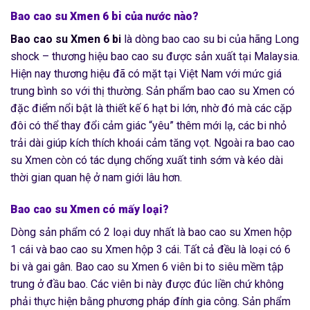
Bao cao su Xmen 6 bi của nước nào?
Bao cao su Xmen 6 bi
là dòng bao cao su bi của hãng Long
shock – thương hiệu bao cao su được sản xuất tại Malaysia.
Hiện nay thương hiệu đã có mặt tại Việt Nam với mức giá
trung bình so với thị thường. Sản phẩm bao cao su Xmen có
đặc điểm nổi bật là thiết kế 6 hạt bi lớn, nhờ đó mà các cặp
đôi có thể thay đổi cảm giác “yêu” thêm mới lạ, các bi nhỏ
trải dài giúp kích thích khoái cảm tăng vọt. Ngoài ra bao cao
su Xmen còn có tác dụng chống xuất tinh sớm và kéo dài
thời gian quan hệ ở nam giới lâu hơn.
Bao cao su Xmen có mấy loại?
Dòng sản phẩm có 2 loại duy nhất là bao cao su Xmen hộp
1 cái và bao cao su Xmen hộp 3 cái. Tất cả đều là loại có 6
bi và gai gân. Bao cao su Xmen 6 viên bi to siêu mềm tập
trung ở đầu bao. Các viên bi này được đúc liền chứ không
phải thực hiện bằng phương pháp đính gia công. Sản phẩm