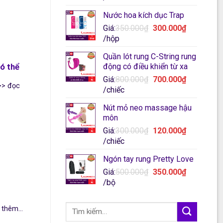
hiện
là:
Nước hoa kích dục Trap
tại
250.000₫.
Giá
là:
Giá:
350.000
₫
300.000
₫
Giá
gốc
200.000₫.
/hộp
hiện
là:
Quần lót rung C-String rung
tại
350.000₫.
động có điều khiển từ xa
ó thể
là:
Giá
Giá:
800.000
₫
700.000
₫
300.000₫.
>> đọc
Giá
gốc
/chiếc
hiện
là:
Nút mỏ neo massage hậu
tại
800.000₫.
môn
là:
Giá
Giá:
300.000
₫
120.000
₫
700.000₫.
Giá
gốc
/chiếc
hiện
là:
Ngón tay rung Pretty Love
tại
300.000₫.
Giá
là:
Giá:
500.000
₫
350.000
₫
Giá
gốc
120.000₫.
/bộ
hiện
là:
tại
500.000₫.
thêm...
là: