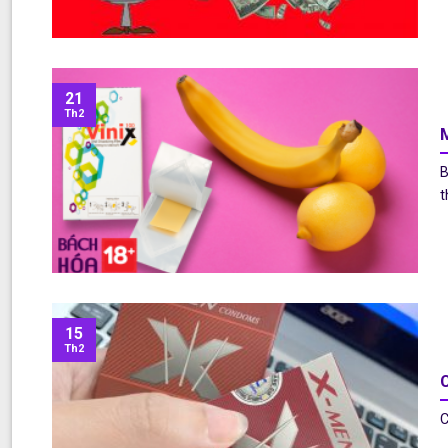
21
Th2
M
B
t
15
Th2
C
C