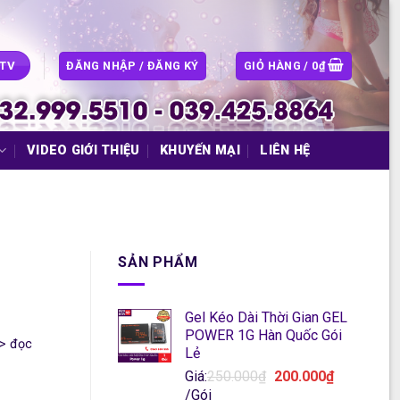
ĐĂNG NHẬP / ĐĂNG KÝ
GIỎ HÀNG /
0
₫
CTV
VIDEO GIỚI THIỆU
KHUYẾN MẠI
LIÊN HỆ
SẢN PHẨM
Gel Kéo Dài Thời Gian GEL
POWER 1G Hàn Quốc Gói
>> đọc
Lẻ
Giá
Giá:
250.000
₫
200.000
₫
Giá
gốc
/Gói