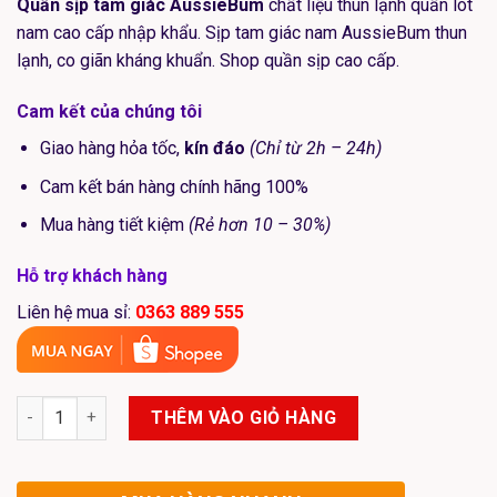
Quần sịp tam giác AussieBum
chất liệu thun lạnh quần lót
nam cao cấp nhập khẩu. Sịp tam giác nam AussieBum thun
lạnh, co giãn kháng khuẩn. Shop quần sịp cao cấp.
Cam kết của chúng tôi
Giao hàng hỏa tốc,
kín đáo
(Chỉ từ 2h – 24h)
Cam kết bán hàng chính hãng 100%
Mua hàng tiết kiệm
(Rẻ hơn 10 – 30%)
Hỗ trợ khách hàng
Liên hệ mua sỉ:
0363 889 555
Sịp Tam Giác AUSSIEBUM Thun Lạnh Thoáng Khí Màu Xanh Th
THÊM VÀO GIỎ HÀNG