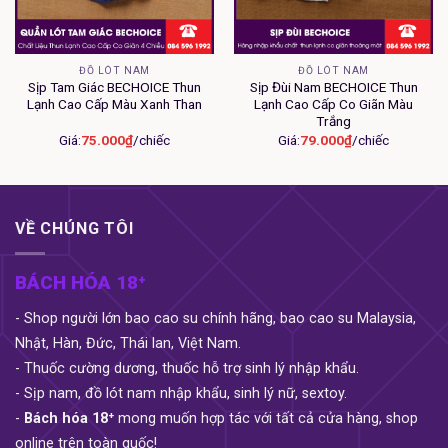
Đủ size cho người từ 45 90kg.
Đủ màu sắc để lựa chọn:
ĐỒ LÓT NAM
ĐỒ LÓT NAM
Sịp Tam Giác BECHOICE Thun
Sịp Đùi Nam BECHOICE Thun
Lạnh Cao Cấp Màu Xanh Than
Lạnh Cao Cấp Co Giãn Màu
Trắng
Giá:
75.000
₫
/chiếc
Giá:
79.000
₫
/chiếc
VỀ CHÚNG TÔI
BÁCH HÓA 18⁺
- Shop người lớn bao cao su chính hãng, bao cao su Malaysia,
Nhật, Hàn, Đức, Thái lan, Việt Nam.
- Thuốc cường dương, thuốc hỗ trợ sinh lý nhập khẩu.
- Sịp nam, đồ lót nam nhập khẩu, sinh lý nữ, sextoy.
-
Bách hóa 18⁺
mong muốn hợp tác với tất cả cửa hàng, shop
online trên toàn quốc!