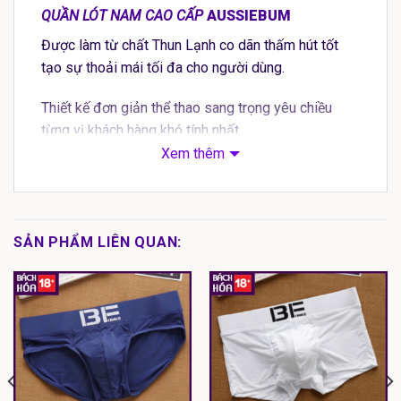
QUẦN LÓT NAM CAO CẤP
AUSSIEBUM
Được làm từ chất Thun Lạnh co dãn thấm hút tốt
tạo sự thoải mái tối đa cho người dùng.
Thiết kế đơn giản thể thao sang trọng yêu chiều
từng vị khách hàng khó tính nhất.
Xem thêm
SHOP CAM KẾT : Đổi trả trong 5 ngày chưa sử
dụng. Cam kết hàng giống hình 100%. Nếu hàng
giao bị lỗi hoặc nhầm size màu sắc quý khách vui
lòng liên hệ shop để được đổi hàng miễn phí
SẢN PHẨM LIÊN QUAN:
NHẬN CUNG CẤP SỶ CHO CÁC SHOP.
SỊP TAM GIÁC NAM
đẹp dã mannnnnn .
Hàng có sẵn tại Vua sịp.