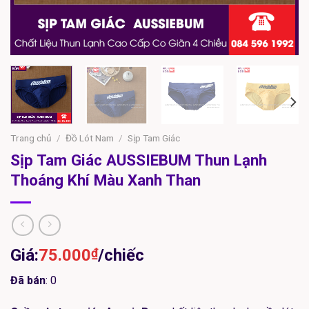
Trang chủ
/
Đồ Lót Nam
/
Sịp Tam Giác
Sịp Tam Giác AUSSIEBUM Thun Lạnh
Thoáng Khí Màu Xanh Than
Giá:
75.000
₫
/chiếc
Đã bán
: 0