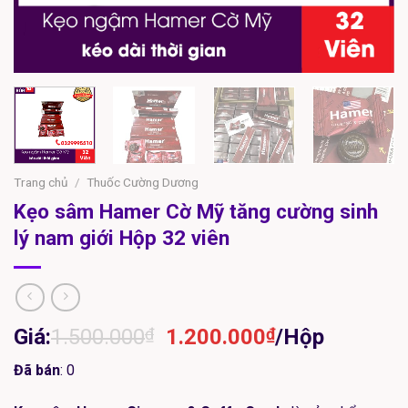
Trang chủ
/
Thuốc Cường Dương
Kẹo sâm Hamer Cờ Mỹ tăng cường sinh
lý nam giới Hộp 32 viên
Giá
Giá
Giá:
1.500.000
₫
1.200.000
₫
/Hộp
gốc
hiện
Đã bán
: 0
là:
tại
1.500.000₫.
là: