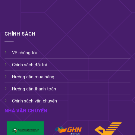
Chị em phụ nữ muốn trẻ hóa, tăng ham muốn
trong đời sống vợ chồng.
Hướng dẫn sử dụng Kẹo sâm Hamer Mỹ
Dùng trước khi quan hệ ít nhất 1 – 2 giờ, không
CHÍNH SÁCH
dùng chung bia rượu.
Ngậm để tan tự nhiên, không nên nhai nuốt, để
Về chúng tôi
tinh chất trong kẹo có thể ngấm từ từ vào cơ thể.
Chính sách đổi trả
Công dụng kẹo kéo dài lên tới 48 giờ vì vậy 1
tuần sử dụng tối đa 3 viên, 2 ngày tối đa 1 viên.
Hướng dẫn mua hàng
Trong quá trình sử dụng nên bổ sung nhiều nước
Hướng dẫn thanh toán
vì hàm lượng nhân sâm cao sẽ làm nóng cơ thể.
Chính sách vận chuyển
Người có huyết áp cao nên để huyết áp ổn định
NHÀ VẬN CHUYỂN
rồi mới sử dụng sản phẩm vì kẹo sâm có tác
dụng lưu thông khí huyết rất mạnh.