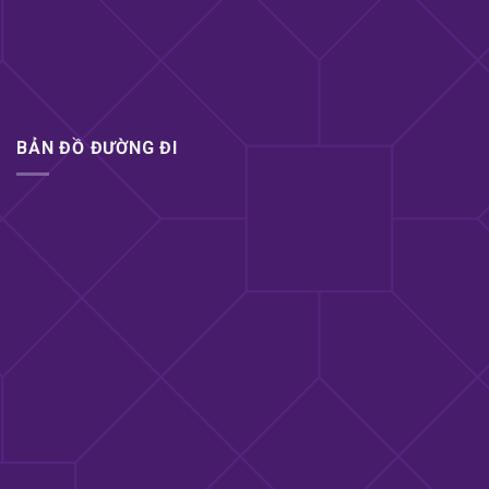
tiểu đêm nhiều lần…
Giúp duy trì sức khỏe, sự tỉnh táo khi làm các
công việc nặng hoặc thức khuya như: vận động
viên chuyên nghiệp, tài xế đường dài, bác sĩ trực
ca đêm, nhân viên lập trình v.v……
BẢN ĐỒ ĐƯỜNG ĐI
Đối tượng sử dụng Kẹo sâm Hamer Mỹ
Cả nam và nữ giới từ 18 tuổi trở lên đều có thể
dùng được.
Nữ giới làm việc mệt mỏi, thể trạng suy yếu, suy
giảm ham muốn…
Nam giới yếu sinh lý, xuất tinh sớm, suy giảm
ham muốn…
Nam giới bị rối loạn cương dương, dương vật dễ
xìu trong quan hệ.