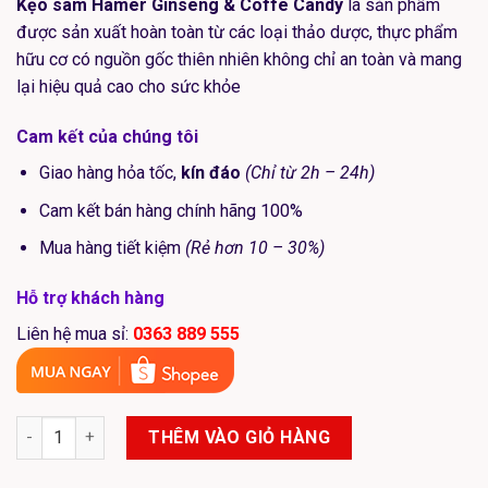
Kẹo sâm Hamer Ginseng & Coffe Candy
là sản phẩm
1.200.000₫.
được sản xuất hoàn toàn từ các loại thảo dược, thực phẩm
hữu cơ có nguồn gốc thiên nhiên không chỉ an toàn và mang
lại hiệu quả cao cho sức khỏe
Cam kết của chúng tôi
Giao hàng hỏa tốc,
kín đáo
(Chỉ từ 2h – 24h)
Cam kết bán hàng chính hãng 100%
Mua hàng tiết kiệm
(Rẻ hơn 10 – 30%)
Hỗ trợ khách hàng
Liên hệ mua sỉ:
0363 889 555
Kẹo sâm Hamer Cờ Mỹ tăng cường sinh lý nam giới Hộp 32 viên
THÊM VÀO GIỎ HÀNG