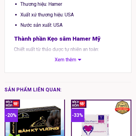
Thương hiệu: Hamer
Xuất xứ thương hiệu: USA
Nước sản xuất: USA
Thành phần Kẹo sâm Hamer Mỹ
Chiết xuất từ thảo dược tự nhiên an toàn:
Xem thêm
Nhân Sâm:
có tác dụng tăng cường sức bền,
tăng thể lực, giảm những căng thẳng mệt mỏi,
phục hồi sức khỏe sau khi lao động nặng, chơi
thể thao, làm việc quá sức…
SẢN PHẨM LIÊN QUAN:
Cà phê:
giúp não bộ tỉnh táo hơn, minh mẫn và
tập trung tốt. Đồng thời không gây buồn ngủ,
giảm chứng ngủ gật.
-20%
-33%
Cyno-morium Songari-cum:
điều trị trong tăng
cường tình dục, nuôi dưỡng xương và cơ bắp,