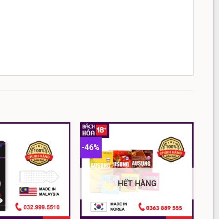
.
i ý muốn, sử dụng bao cao su NASAKI giúp các quý
êu mỏng cho cảm giác yêu chân thực hơn.
 bao thông thường, với kích thước được thiết kế
form chuẩn, mà còn truyền nhiệt tốt, giữ trọn vẹn hơi
-46%
HẾT HÀNG