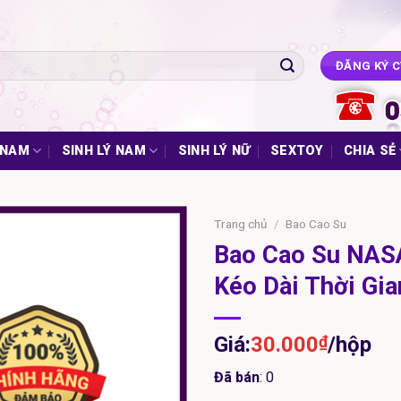
ĐĂNG KÝ 
 NAM
SINH LÝ NAM
SINH LÝ NỮ
SEXTOY
CHIA SẺ
Trang chủ
/
Bao Cao Su
Bao Cao Su NAS
Kéo Dài Thời Gi
Giá:
30.000
₫
/hộp
Đã bán
: 0