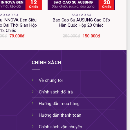
+
BAO CAO SU
BAO CAO SU
u INNOVA Đen Siêu
Bao Cao Su AUSUNG Cao Cấp
o Dài Thời Gian Hộp
Hàn Quốc Hộp 20 Chiếc
12 Chiếc
Giá
Giá
Giá
Giá
000
₫
79.000
₫
280.000
₫
150.000
₫
gốc
hiện
gốc
hiện
là:
tại
là:
tại
90.000₫.
là:
280.000₫.
là:
79.000₫.
150.000₫.
CHÍNH SÁCH
Về chúng tôi
Chính sách đổi trả
Hướng dẫn mua hàng
Hướng dẫn thanh toán
Chính sách vận chuyển