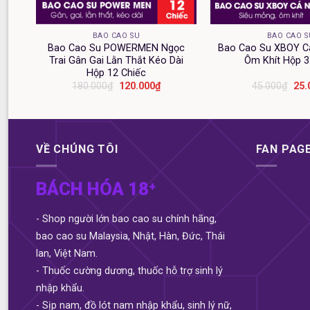
+
+
BAO CAO SU
BAO CAO S
ion
Bao Cao Su POWERMEN Ngọc
Bao Cao Su XBOY C
hiếc
Trai Gân Gai Lằn Thắt Kéo Dài
Ôm Khít Hộp 3
Hộp 12 Chiếc
Giá
Giá
Giá
180.000
₫
120.000
₫
45.000
₫
25.
n
gốc
hiện
gốc
là:
tại
là:
180.000₫.
là:
45.
.000₫.
120.000₫.
VỀ CHÚNG TÔI
FAN PAG
BÁCH HÓA 18⁺
- Shop người lớn bao cao su chính hãng,
bao cao su Malaysia, Nhật, Hàn, Đức, Thái
lan, Việt Nam.
- Thuốc cường dương, thuốc hỗ trợ sinh lý
nhập khẩu.
- Sịp nam, đồ lót nam nhập khẩu, sinh lý nữ,