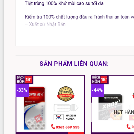
Tiệt trùng 100% Khử mùi cao su tối đa
Kiểm tra 100% chất lượng đầu ra Tránh thai an toàn 
– Xuất xứ Nhật Bản
– Quy cách đóng gói Hộp 3 chiếc
– Kích thước 180 x 52 x 0 06mm Loại Bao cao su kiể
– Thành phần 100 mủ cao su tự nhiên Bảo quản Bảo q
Bao cao su NASAKI Long Shock là sản phẩm bao ca
SẢN PHẨM LIÊN QUAN:
ông mắc chứng xuất tinh sớm yêu lâu hơn bởi chứa c
Bao cao su siêu mỏng
:
Bao cao su NASAKI
Long S
riêng cho người Việt nam. Bởi có thiết kế mỏng tang 
-33%
-44%
ấm từ bạn tình, đem lại sự thoải mái, ôm sát như k
HẾT HÀ