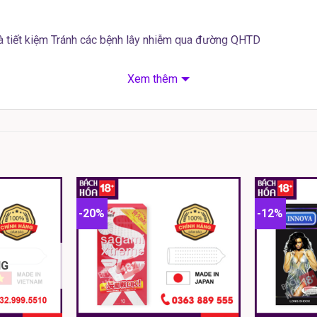
và tiết kiệm Tránh các bệnh lây nhiễm qua đường QHTD
Xem thêm
u mới chứa 5% Benzocaine kéo dài thời gian quan hệ.
uản nơi khô mát tránh ánh nắng trực tiếp Không để trong cốp xe
o su
kéo dài thời gian quan hệ
, ngoài tác dụng tránh thai ngoà
hất benzocaine . NASAKI Long Shock là sản phẩm có thiết kế si
hock đến từ Nhật Bản được thiết kế mỏng hơn 40% so với các loại
nên sản phẩm tạo cho người mặc không chỉ hình dáng quyến rũ với 
-20%
-12%
hông mặc áo mưa cho bạn nam.
NG