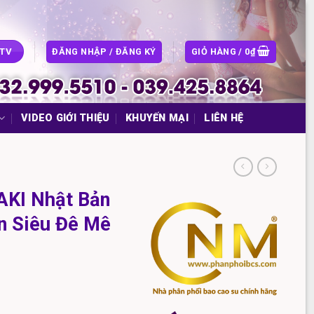
ĐĂNG NHẬP / ĐĂNG KÝ
GIỎ HÀNG /
0
₫
CTV
VIDEO GIỚI THIỆU
KHUYẾN MẠI
LIÊN HỆ
AKI Nhật Bản
an Siêu Đê Mê