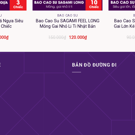
+
+
U
BAO CAO SU
á Ngựa Siêu
Bao Cao Su SAGAMI FEEL LONG
Bao Cao S
 Chiếc
Mỏng Gai Nhỏ Li Ti Nhật Bản
Gai Lớn Ké
Giá
Giá
Giá
000
₫
150.000
₫
120.000
₫
90.
hiện
gốc
hiện
tại
là:
tại
000₫.
là:
150.000₫.
là:
25.000₫.
120.000₫.
E
BẢN ĐỒ ĐƯỜNG ĐI