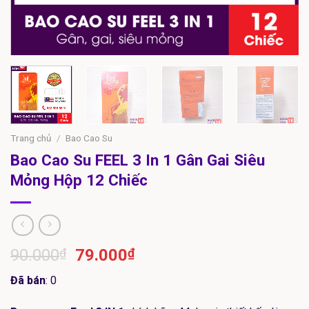
Trang chủ
/
Bao Cao Su
Bao Cao Su FEEL 3 In 1 Gân Gai Siêu
Mỏng Hộp 12 Chiếc
Giá
Giá
90.000
₫
79.000
₫
gốc
hiện
Đã bán
: 0
là:
tại
90.000₫.
là: