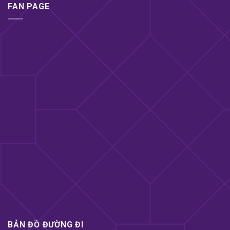
Cảm giác da chạm da với chất liệu mỏng manh, Gel
FAN PAGE
bôi trơn phủ hai mặt cho hoạt động trôi chảy, Chất
liệu cao su thiên nhiên an toàn.
– Xuất xứ: Sản phẩm của Công ty Nulatex –
Malaysia. Các mặt hàng bao cao su chất lượng cao
của Nulatex đã và đang có mặt tại hơn 20 quốc gia
trên khắp thế giới.
Bao cao su Feel 3 in 1 – Chân thật trên
từng khoảnh khắc
Y học đã chứng minh sử dụng bao cao su trong
quan hệ tình dục là biện pháp an toàn để bảo vệ
sức khỏe và phòng chống các bệnh lây lan qua
đường tình dục, HIV… Không chỉ tuyệt đối an toàn
đối với các cặp đôi, Bao cao su FEEL 3 in 1 xuất xứ
chính hãng Malaysia còn mang lại những cảm giác
tuyệt vời và hưng phấn khi thực hiện chuyện ấy.
BẢN ĐỒ ĐƯỜNG ĐI