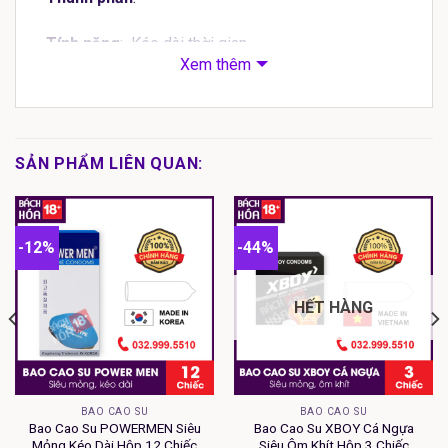
Tính năng
: Kéo dài thời gian
Xem thêm
Độ dày
: Siêu mỏng
Đặc điểm
: Gân, gai
SẢN PHẨM LIÊN QUAN:
Quy cách
: Hộp 3 chiếc
Giới thiệu:
Bao cao su Feel
3 IN 1 Malaysia
-12%
-44%
HẾT HÀNG
BAO CAO SU
BAO CAO SU
Bao Cao Su POWERMEN Siêu
Bao Cao Su XBOY Cá Ngựa
Mỏng Kéo Dài Hộp 12 Chiếc
Siêu Ôm Khít Hộp 3 Chiếc