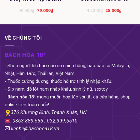
Giá
Giá
Giá
Giá
90.000
₫
79.000
₫
45.000
₫
25.000
₫
gốc
hiện
gốc
hiện
là:
tại
là:
tại
90.000₫.
là:
45.000₫.
là:
79.000₫.
25.000₫.
VỀ CHÚNG TÔI
BÁCH HÓA 18⁺
- Shop người lớn bao cao su chính hãng, bao cao su Malaysia,
– Ý nghĩa: Một sản sản phẩm mang đầy đủ 3 yếu
Nhật, Hàn, Đức, Thái lan, Việt Nam.
tố: mỏng, gân, gai như Feel 3 IN 1 sẽ giúp bạn dễ
- Thuốc cường dương, thuốc hỗ trợ sinh lý nhập khẩu.
dàng làm chủ cuộc chơi và chinh phục hoàn đối
- Sịp nam, đồ lót nam nhập khẩu, sinh lý nữ, sextoy.
phương trên giường.
Feel 3 IN 1
mang tới bạn cảm
-
Bách hóa 18⁺
mong muốn hợp tác với tất cả cửa hàng, shop
xúc thăng hoa tột đỉnh giữ cho ngọn lửa tinhg yêu
online trên toàn quốc!
luôn bùng cháy và làm thỏa mãn đời sống tình dục
376 Khương Đình, Thanh Xuân, HN.
của cả hai, nhất là đối với những cặp đôi đang có
:
0363.889.555 | 032.999.5510
dấu hiệu rơi vào nguy cơ nhàm chán đơn điệu.
lienhe@bachhoa18.vn
– Đặc điểm: Kết hợp 3 trong 1: Gân, gai & vòng nổi,