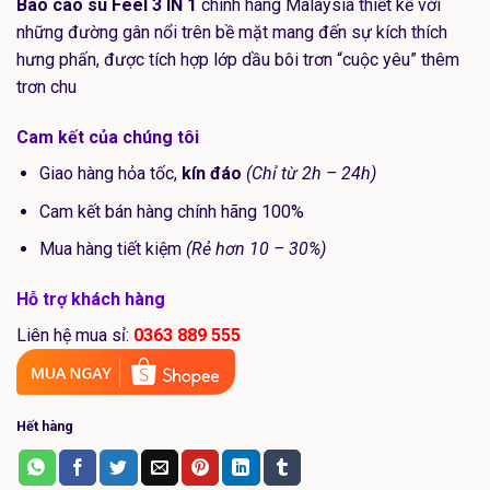
Bao cao su Feel 3 IN 1
chính hãng Malaysia thiết kế với
79.000₫.
những đường gân nổi trên bề mặt mang đến sự kích thích
hưng phấn, được tích hợp lớp dầu bôi trơn “cuộc yêu” thêm
trơn chu
Cam kết của chúng tôi
Giao hàng hỏa tốc,
kín đáo
(Chỉ từ 2h – 24h)
Cam kết bán hàng chính hãng 100%
Mua hàng tiết kiệm
(Rẻ hơn 10 – 30%)
Hỗ trợ khách hàng
Liên hệ mua sỉ:
0363 889 555
Hết hàng