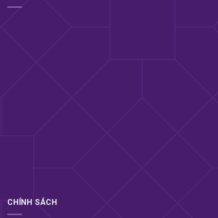
Lí do để bạn lựa chọn Bao cao su FEEL 3 in 1
CHÍNH SÁCH
– Kết hợp 3 trong 1: Gân, gai & vòng nổi.
Là dòng